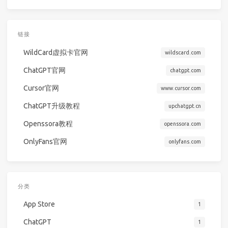
链接
WildCard虚拟卡官网
wildscard.com
ChatGPT官网
chatgpt.com
Cursor官网
www.cursor.com
ChatGPT升级教程
upchatgpt.cn
Openssora教程
openssora.com
OnlyFans官网
onlyfans.com
分类
App Store
1
ChatGPT
1