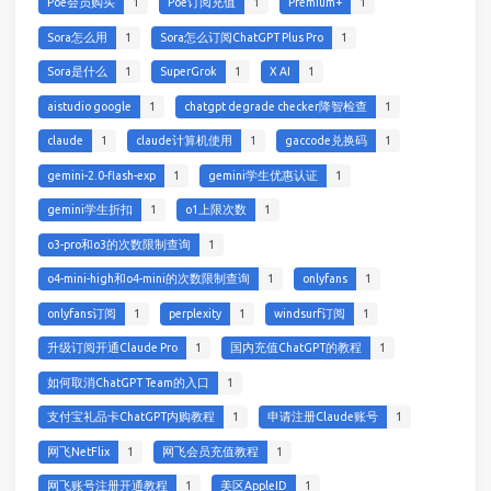
Poe会员购买
1
Poe订阅充值
1
Premium+
1
Sora怎么用
1
Sora怎么订阅ChatGPT Plus Pro
1
Sora是什么
1
SuperGrok
1
X AI
1
aistudio google
1
chatgpt degrade checker降智检查
1
claude
1
claude计算机使用
1
gaccode兑换码
1
gemini-2.0-flash-exp
1
gemini学生优惠认证
1
gemini学生折扣
1
o1上限次数
1
o3-pro和o3的次数限制查询
1
o4-mini-high和o4-mini的次数限制查询
1
onlyfans
1
onlyfans订阅
1
perplexity
1
windsurf订阅
1
升级订阅开通Claude Pro
1
国内充值ChatGPT的教程
1
如何取消ChatGPT Team的入口
1
支付宝礼品卡ChatGPT内购教程
1
申请注册Claude账号
1
网飞NetFlix
1
网飞会员充值教程
1
网飞账号注册开通教程
1
美区AppleID
1