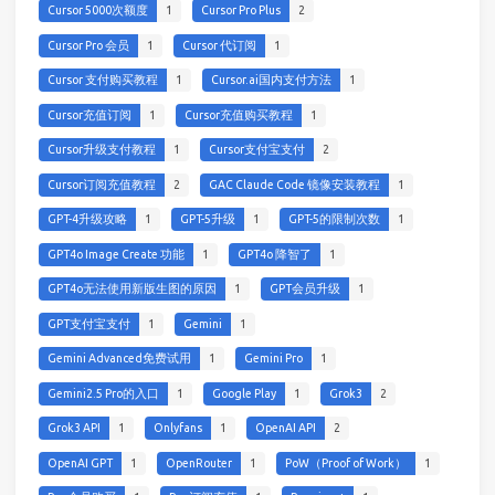
Cursor 5000次额度
1
Cursor Pro Plus
2
Cursor Pro 会员
1
Cursor 代订阅
1
Cursor 支付购买教程
1
Cursor.ai国内支付方法
1
Cursor充值订阅
1
Cursor充值购买教程
1
Cursor升级支付教程
1
Cursor支付宝支付
2
Cursor订阅充值教程
2
GAC Claude Code 镜像安装教程
1
GPT-4升级攻略
1
GPT-5升级
1
GPT-5的限制次数
1
GPT4o Image Create 功能
1
GPT4o 降智了
1
GPT4o无法使用新版生图的原因
1
GPT会员升级
1
GPT支付宝支付
1
Gemini
1
Gemini Advanced免费试用
1
Gemini Pro
1
Gemini2.5 Pro的入口
1
Google Play
1
Grok3
2
Grok3 API
1
Onlyfans
1
OpenAI API
2
OpenAI GPT
1
OpenRouter
1
PoW（Proof of Work）
1